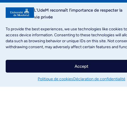
significatif.
L’UdeM reconnaît l’importance de respecter la
vie privée
Faire un don
To provide the best experiences, we use technologies like cookies to
Suivez-nous
access device information. Consenting to these technologies will al
data such as browsing behavior or unique IDs on this site. Not conse
Nous joindre
withdrawing consent, may adversely affect certain features and func
Accept
Inscrivez-vous à
l’infolettre
Politique de cookies
Déclaration de confidentialité
Toute l’actualité de
L’heure est brave
, livrée
chaque mois à votre adresse courriel. Plongez
dans nos récits de courage, de générosité, et
découvrez comment nous changeons le
monde, une histoire à la fois.