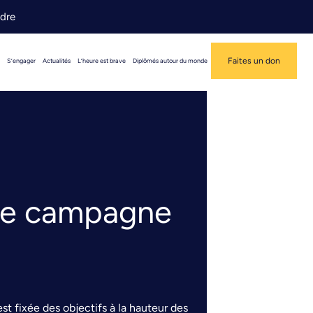
ndre
Faites un don
S’engager
Actualités
L’heure est brave
Diplômés autour du monde
une campagne
st fixée des objectifs à la hauteur des