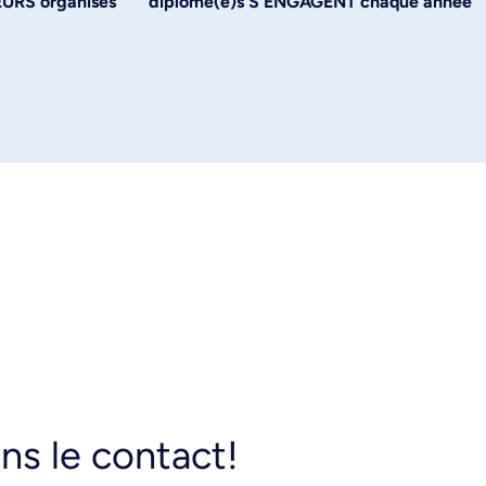
URS organisés
diplômé(e)s S'ENGAGENT chaque année
ns le contact!