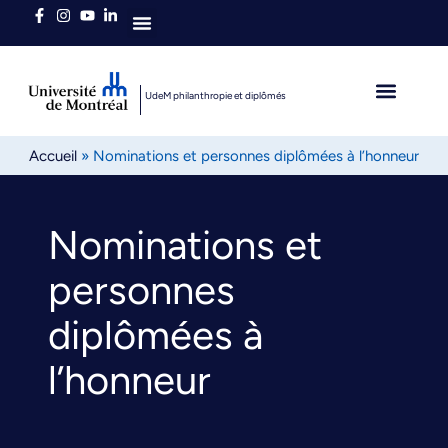
Qui sommes-nous
UdeM philanthropie et diplômés
L’heure est brave
Diplômés autour du 
Accueil
»
Nominations et personnes diplômées à l’honneur
Nominations et
personnes
diplômées à
l’honneur