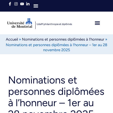
Qui sommes-nous
UdeM philanthropie et diplômés
L’heure est brave
Diplômés autour du 
Accueil
»
Nominations et personnes diplômées à l’honneur
»
Nominations et personnes diplômées à l’honneur – 1er au 28
novembre 2025
Nominations et
personnes diplômées
à l’honneur – 1er au