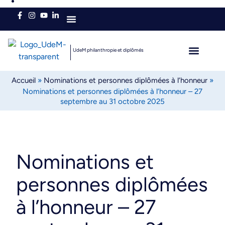
Qui sommes-nous
UdeM philanthropie et diplômés
L’heure est brave
Diplômés autour du 
Accueil
»
Nominations et personnes diplômées à l’honneur
»
Nominations et personnes diplômées à l’honneur – 27
septembre au 31 octobre 2025
Nominations et
personnes diplômées
à l’honneur – 27