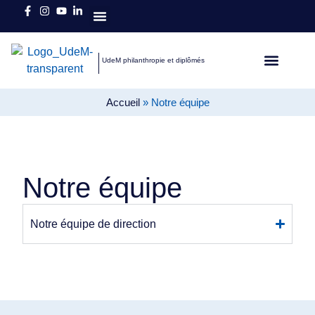
Qui sommes-nous
UdeM philanthropie et diplômés
L’heure est brave
Diplômés autour du 
Accueil
»
Notre équipe
Notre équipe
Notre équipe de direction