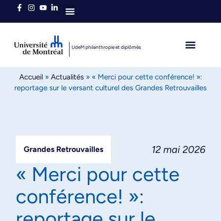
Qui sommes-nous
UdeM philanthropie et diplômés
L’heure est brave
Diplômés autour du 
Accueil
»
Actualités
»
« Merci pour cette conférence! »:
reportage sur le versant culturel des Grandes Retrouvailles
12 mai 2026
Grandes Retrouvailles
« Merci pour cette
conférence! »:
reportage sur le