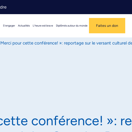
ndre
Faites un don
S’engager
Actualités
L’heure est brave
Diplômés autour du monde
 Merci pour cette conférence! »: reportage sur le versant culturel d
cette conférence! »: r