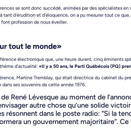
ences se sont donc succédé, animées par des spécialistes en sc
à tant d’érudition et d’éloquence, on a pu mesurer tout ce que
ont profession de nous éveiller.
ur tout le monde»
rférence électronique que, une heure durant, cinq éminents spéc
 thème d’actualité:
«Il y a 50 ans, le Parti Québécois (PQ) pren
érence, Martine Tremblay, qui était directrice du cabinet du p
n dans ses souvenirs de cette année 1976.
ès de René Lévesque au moment de l’annonc
d’envisager autre chose qu’une solide victoir
es résonnent dans le poste radio: “Si la te
formera un gouvernement majoritaire”. Ce 