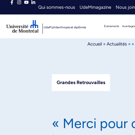
Qui sommes-nous
UdeMmagazine
Nous joi
Événements
Avantages
UdeM philanthropie et diplômés
Accueil
»
Actualités
»
«
Grandes Retrouvailles
« Merci pour 