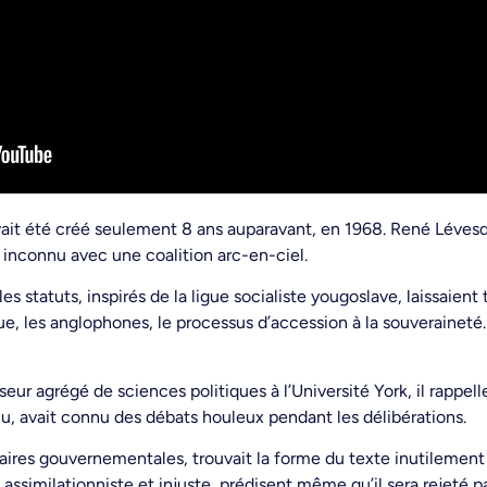
 avait été créé seulement 8 ans auparavant, en 1968. René Lévesqu
in inconnu avec une coalition arc-en-ciel.
t les statuts, inspirés de la ligue socialiste yougoslave, laissaient
, les anglophones, le processus d’accession à la souveraineté… 
eur agrégé de sciences politiques à l’Université York, il rappel
u, avait connu des débats houleux pendant les délibérations.
aires gouvernementales, trouvait la forme du texte inutilement 
 assimilationniste et injuste, prédisent même qu’il sera rejeté p