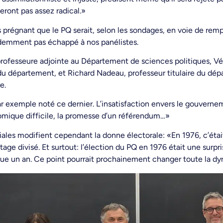
veront pas assez radical.»
us prégnant que le PQ serait, selon les sondages, en voie de rem
évidemment pas échappé à nos panélistes.
 professeure adjointe au Département de sciences politiques, V
 du département, et Richard Nadeau, professeur titulaire du dé
e.
r exemple noté ce dernier. L’insatisfaction envers le gouvernem
omique difficile, la promesse d’un référendum…»
iales modifient cependant la donne électorale: «En 1976, c’était 
tage divisé. Et surtout: l’élection du PQ en 1976 était une surpri
que un an. Ce point pourrait prochainement changer toute la 