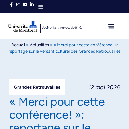
Qui sommes-nous
UdeM philanthropie et diplômés
L’heure est brave
Diplômés autour du 
Accueil
»
Actualités
»
« Merci pour cette conférence! »:
reportage sur le versant culturel des Grandes Retrouvailles
12 mai 2026
Grandes Retrouvailles
« Merci pour cette
conférence! »:
reportage sur le