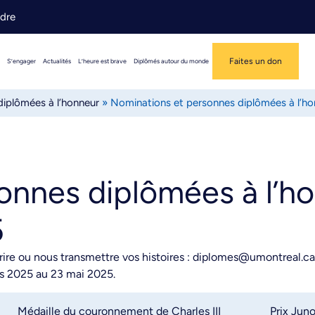
ndre
Faites un don
S’engager
Actualités
L’heure est brave
Diplômés autour du monde
iplômées à l’honneur
»
Nominations et personnes diplômées à l’h
onnes diplômées à l’ho
5
ire ou nous transmettre vos histoires : diplomes@umontreal.ca. 
rs 2025 au 23 mai 2025.
Médaille du couronnement de Charles III
Prix Jun