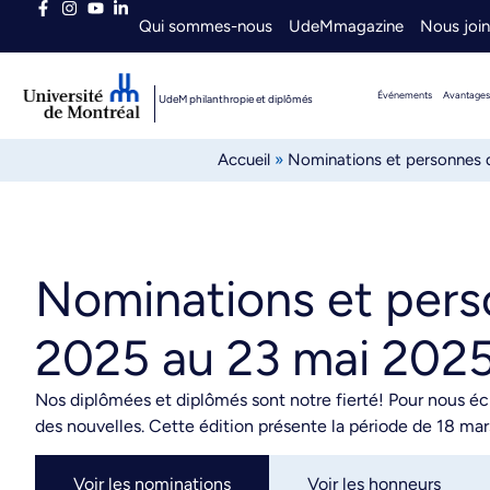
Qui sommes-nous
UdeMmagazine
Nous joi
Événements
Avantages
UdeM philanthropie et diplômés
Accueil
»
Nominations et personnes d
Nominations et pers
2025 au 23 mai 202
Nos diplômées et diplômés sont notre fierté! Pour nous écr
des nouvelles. Cette édition présente la période de 18 ma
Voir les nominations
Voir les honneurs