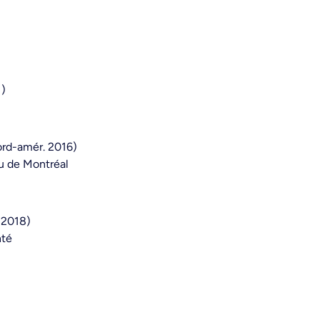
1)
rd-amér. 2016)
u de Montréal
 2018)
nté