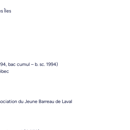
s Îles
94, bac cumul – b. sc. 1994)
uébec
sociation du Jeune Barreau de Laval