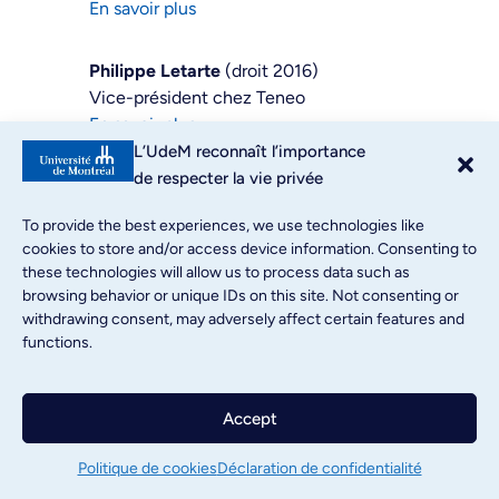
En savoir plus
Philippe Letarte
(droit 2016)
Vice-président chez Teneo
En savoir plus
L’UdeM reconnaît l’importance
de respecter la vie privée
Vincent Lévesque
(design industriel
2000)
To provide the best experiences, we use technologies like
Vice-président, chef produits pour
cookies to store and/or access device information. Consenting to
Croesus
these technologies will allow us to process data such as
En savoir plus
browsing behavior or unique IDs on this site. Not consenting or
withdrawing consent, may adversely affect certain features and
functions.
Gorette Linhares
(science politique
2001, relations publiques 2003, études
individualisées 2004)
Accept
Cheffe du Bureau de la direction
générale et des communications pour
Politique de cookies
Déclaration de confidentialité
l’Ordre des chimistes du Québec