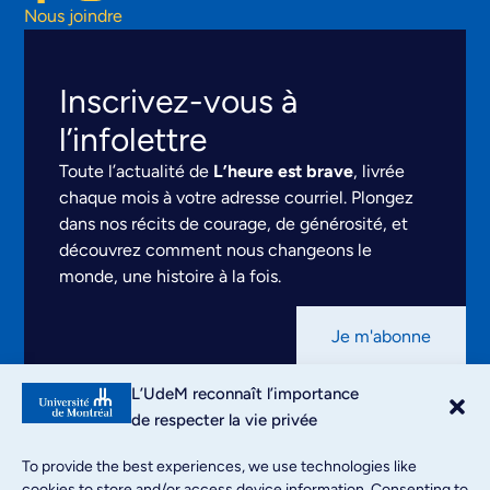
Nous joindre
Inscrivez-vous à
l’infolettre
Toute l’actualité de
L’heure est brave
, livrée
chaque mois à votre adresse courriel. Plongez
dans nos récits de courage, de générosité, et
découvrez comment nous changeons le
monde, une histoire à la fois.
Je m'abonne
Mentions légales
L’UdeM reconnaît l’importance
Conditions d’utilisation
de respecter la vie privée
Politique de confidentialité
To provide the best experiences, we use technologies like
cookies to store and/or access device information. Consenting to