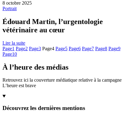
8 octobre 2025
Portrait
Édouard Martin, l’urgentologie
vétérinaire au cœur
Lire la suite
Page
1
Page
2
Page
3
Page
4
Page
5
Page
6
Page
7
Page
8
Page
9
Page
10
À l’heure des médias
Retrouvez ici la couverture médiatique relative à la campagne
L’heure est brave
Découvrez les dernières mentions