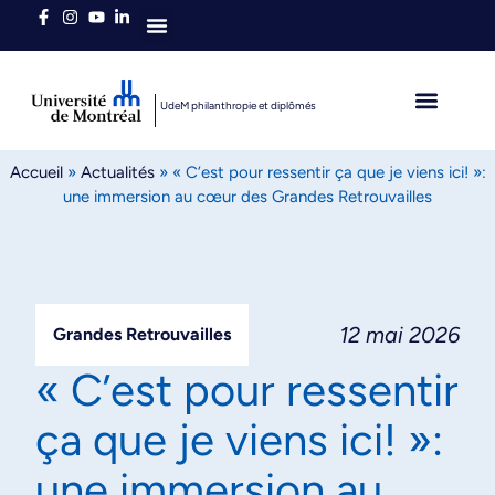
Qui sommes-nous
UdeM philanthropie et diplômés
L’heure est brave
Diplômés autour du 
Accueil
»
Actualités
»
« C’est pour ressentir ça que je viens ici! »:
une immersion au cœur des Grandes Retrouvailles
12 mai 2026
Grandes Retrouvailles
« C’est pour ressentir
ça que je viens ici! »:
une immersion au