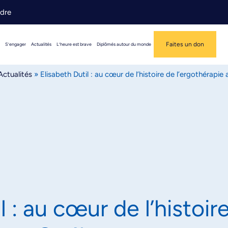
ndre
Faites un don
S’engager
Actualités
L’heure est brave
Diplômés autour du monde
Actualités
»
Elisabeth Dutil : au cœur de l’histoire de l’ergothérapi
l : au cœur de l’histoir