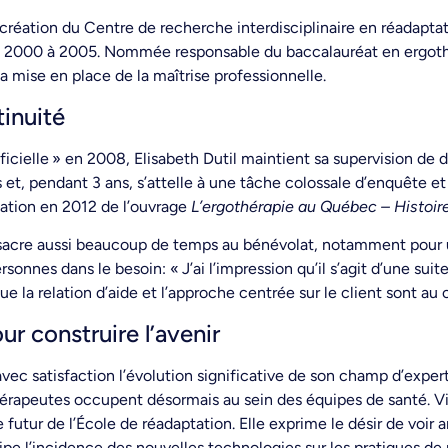
a création du Centre de recherche interdisciplinaire en réadapta
 de 2000 à 2005. Nommée responsable du baccalauréat en ergot
 la mise en place de la maîtrise professionnelle.
tinuité
fficielle » en 2008, Elisabeth Dutil maintient sa supervision de 
et, pendant 3 ans, s’attelle à une tâche colossale d’enquête e
cation en 2012 de l’ouvrage
L’ergothérapie au Québec – Histoir
nsacre aussi beaucoup de temps au bénévolat, notamment pour u
ersonnes dans le besoin: « J’ai l’impression qu’il s’agit d’une su
que la relation d’aide et l’approche centrée sur le client sont au
r construire l’avenir
avec satisfaction l’évolution significative de son champ d’expe
thérapeutes occupent désormais au sein des équipes de santé. Vis
e futur de l’École de réadaptation. Elle exprime le désir de vo
icipe l’incidence des nouvelles technologies sur les pratiques de