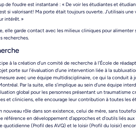
 de foudre est instantané : « De voir les étudiantes et étudian
est si valorisant! Ma porte était toujours ouverte. J’utilisais un
 intérêt. »
e, elle garde contact avec les milieux cliniques pour alimenter
es recherches.
cherche
cipe à la création d’un comité de recherche à l’École de réadapt
rojet porte sur l’évaluation d’une intervention liée à la subluxati
esure avec une équipe multidisciplinaire, ce qui la conduit à 
Montréal. Par la suite, elle s’implique au sein d’une équipe inter
uation global pour les personnes présentant un traumatisme crâ
nes et cliniciens, elle encourage leur contribution à toutes les 
n nouveau rôle dans son existence, celui de mère, sans toutefoi
une référence en développement d’approches et d’outils liés aux
 quotidienne (Profil des AVQ) et le loisir (Profil du loisir) enc