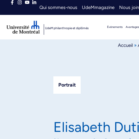
Qui sommes-nous
UdeMmagazine
Nous joi
Événements
Avantages
UdeM philanthropie et diplômés
Accueil
»
Portrait
Elisabeth Duti