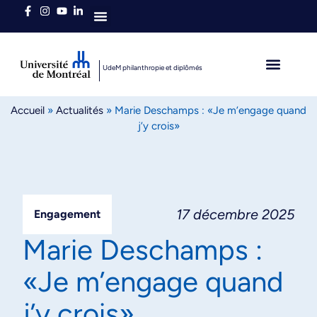
Qui sommes-nous
UdeM philanthropie et diplômés
L’heure est brave
Diplômés autour du 
Accueil
»
Actualités
»
Marie Deschamps : «Je m’engage quand
j’y crois»
17 décembre 2025
Engagement
Marie Deschamps :
«Je m’engage quand
j’y crois»