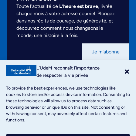
Toute l’actualité de
L’heure est brave
, livrée
chaque mois à votre adresse courriel. Plongez
dans nos récits de courage, de générosité, et
découvrez comment nous changeons le
monde, une histoire à la fois.
Je m'abonne
Mentions légales
L’UdeM reconnaît l’importance
Conditions d’utilisation
de respecter la vie privée
Politique de confidentialité
To provide the best experiences, we use technologies like
cookies to store and/or access device information. Consenting to
Documents de référence
these technologies will allow us to process data such as
browsing behavior or unique IDs on this site. Not consenting or
withdrawing consent, may adversely affect certain features and
functions.