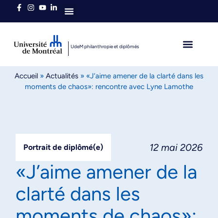
Qui sommes-nous
UdeM philanthropie et diplômés
L’heure est brave
Diplômés autour du 
Accueil
»
Actualités
»
«J’aime amener de la clarté dans les
moments de chaos»: rencontre avec Lyne Lamothe
12 mai 2026
Portrait de diplômé(e)
«J’aime amener de la
clarté dans les
moments de chaos»: